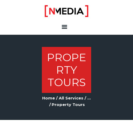
N MEDIA
Media services
HOME
PROPE
RTY
TOURS
Home
All Services
...
Property Tours