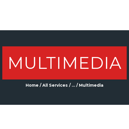
HOME
N MEDIA
Media services
MULTIMEDIA
Home
All Services
...
Multimedia