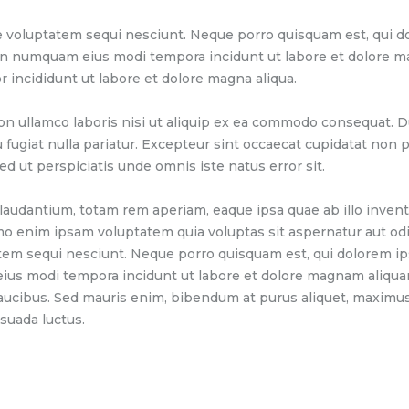
 voluptatem sequi nesciunt. Neque porro quisquam est, qui do
 non numquam eius modi tempora incidunt ut labore et dolore 
r incididunt ut labore et dolore magna aliqua.
on ullamco laboris nisi ut aliquip ex ea commodo consequat. Du
u fugiat nulla pariatur. Excepteur sint occaecat cupidatat non pr
ed ut perspiciatis unde omnis iste natus error sit.
dantium, totam rem aperiam, eaque ipsa quae ab illo inventor
mo enim ipsam voluptatem quia voluptas sit aspernatur aut odi
tem sequi nesciunt. Neque porro quisquam est, qui dolorem ip
 eius modi tempora incidunt ut labore et dolore magnam aliqu
aucibus. Sed mauris enim, bibendum at purus aliquet, maximus 
esuada luctus.